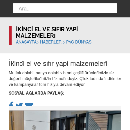
İKİNCİ EL VE SIFIR YAPI
MALZEMELERİ
ANASAYFA>
HABERLER
>
PVC DÜNYASI
İki̇nci̇ el ve sıfır yapi malzemeleri̇
Mutfak dolabi, banyo dolabi v.b bol çeşi̇tli̇ ürünleri̇mi̇zle si̇z
değerli̇ müşteri̇leri̇mi̇zi̇n hi̇zmeti̇ndeyi̇z. Çi̇lek tadında i̇ndi̇ri̇mler
ve kampanyalar tüm hızıyla devam edi̇yor.
SOSYAL AĞLARDA PAYLAŞ;